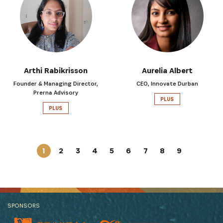
Arthi Rabikrisson
Aurelia Albert
Founder & Managing Director,
CEO, Innovate Durban
Prerna Advisory
PLUS
PLUS
1
2
3
4
5
6
7
8
9
SPONSORS