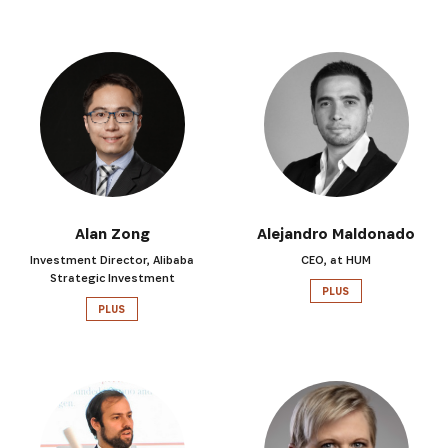
INSCRIVEZ-VOUS À NOTRE
Alan Zong
Alejandro Maldonado
NEWSLETTER
Investment Director, Alibaba
CEO, at HUM
Strategic Investment
PLUS
PLUS
Recevez les dernières informations sur l'Africa
Netpreneur Prize Initiative, nos héros et nos
partenaires