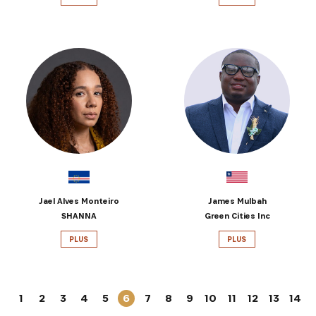
Jael Alves Monteiro
James Mulbah
SHANNA
Green Cities Inc
PLUS
PLUS
1
2
3
4
5
6
7
8
9
10
11
12
13
14