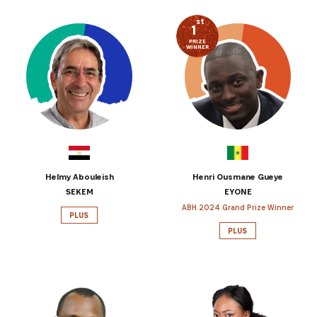
st
1
PRIZE
WINNER
Helmy Abouleish
Henri Ousmane Gueye
SEKEM
EYONE
ABH 2024 Grand Prize Winner
PLUS
PLUS