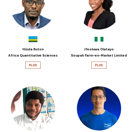
INSCRIVEZ-VOUS À NOTRE
NEWSLETTER
Recevez les dernières informations sur l'Africa
Hinda Ruton
Ifeoluwa Olatayo
Netpreneur Prize Initiative, nos héros et nos
Africa Quantitative Sciences
Soupah Farm-en-Market Limited
partenaires
PLUS
PLUS
S'INSCRIRE