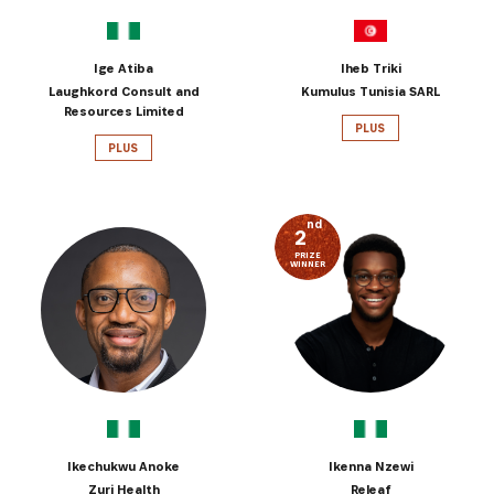
Ige Atiba
Iheb Triki
Laughkord Consult and
Kumulus Tunisia SARL
Resources Limited
PLUS
PLUS
nd
2
PRIZE
WINNER
Ikechukwu Anoke
Ikenna Nzewi
Zuri Health
Releaf