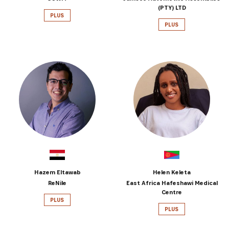
(PTY) LTD
PLUS
PLUS
Hazem Eltawab
Helen Keleta
ReNile
East Africa Hafeshawi Medical
Centre
PLUS
PLUS