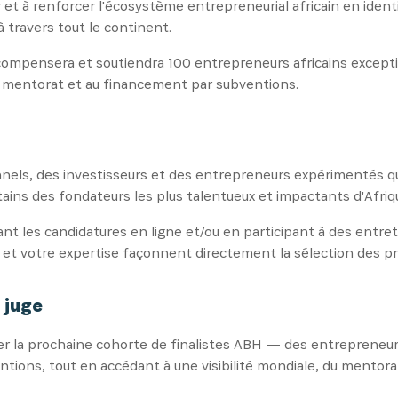
et à renforcer l'écosystème entrepreneurial africain en iden
 travers tout le continent.
compensera et soutiendra 100 entrepreneurs africains excepti
au mentorat et au financement par subventions.
nels, des investisseurs et des entrepreneurs expérimentés qui
ertains des fondateurs les plus talentueux et impactants d'Afriq
t les candidatures en ligne et/ou en participant à des entretie
 et votre expertise façonnent directement la sélection des pr
 juge
fier la prochaine cohorte de finalistes ABH — des entrepreneur
tions, tout en accédant à une visibilité mondiale, du mentor