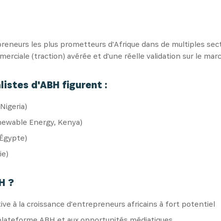
reneurs les plus prometteurs d'Afrique dans de multiples sect
rciale (traction) avérée et d'une réelle validation sur le mar
listes d'ABH figurent :
Nigeria)
ewable Energy, Kenya)
 Égypte)
ie)
H ?
ive à la croissance d'entrepreneurs africains à fort potentiel
 plateforme ABH et aux opportunités médiatiques