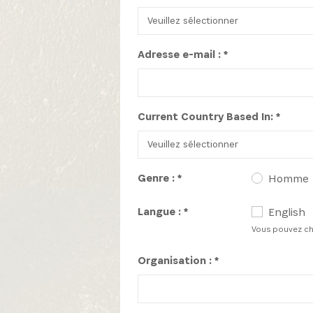
Adresse e-mail : *
Current Country Based In: *
Genre : *
Homme
Recevez l
Langue : *
English
Vous pouvez cho
Organisation : *