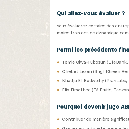
Qui allez-vous évaluer ?
Vous évaluerez certains des entrep
moins trois ans de dynamique comme
Parmi les précédents fina
Temie Giwa-Tubosun (LifeBank, 
Chebet Lesan (BrightGreen Ren
Khadija El-Bedweihy (PraxiLabs,
Elia Timotheo (EA Fruits, Tanzan
Pourquoi devenir juge AB
Contribuer de manière significat
Gagner en notoriété grâce à la