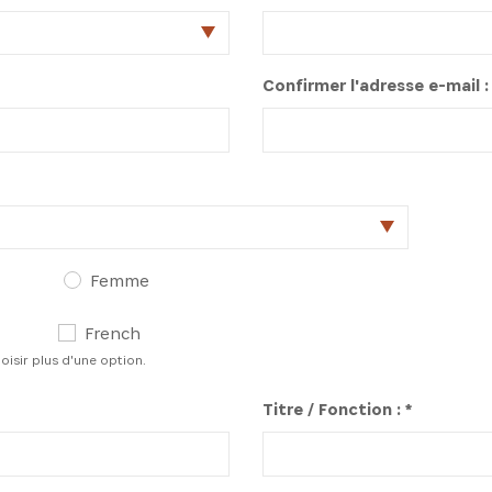
Confirmer l'adresse e-mail : 
INSCRIVEZ-VOUS À NOTR
NEWSLETTER
Femme
es dernières informations sur l'Africa Netpreneur Prize Initi
héros et nos partenaires
French
isir plus d'une option.
Titre / Fonction : *