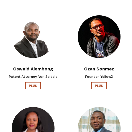
INSCRIVEZ-VOUS À NOTRE
Oswald Alembong
Ozan Sonmez
Patent Attorney, Von Seidels
Founder, YellowX
NEWSLETTER
PLUS
PLUS
Recevez les dernières informations sur l'Africa
Netpreneur Prize Initiative, nos héros et nos
partenaires