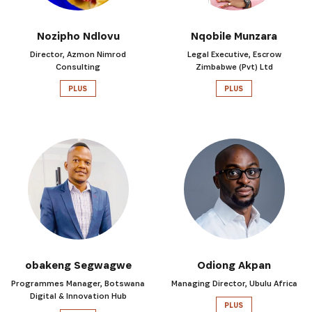
Nozipho Ndlovu
Nqobile Munzara
Director, Azmon Nimrod
Legal Executive, Escrow
Consulting
Zimbabwe (Pvt) Ltd
PLUS
PLUS
obakeng Segwagwe
Odiong Akpan
Programmes Manager, Botswana
Managing Director, Ubulu Africa
Digital & Innovation Hub
PLUS