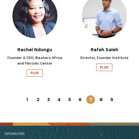
Rachel Ndungu
Rafeh Saleh
Founder & CEO, Biashara Africa
Director, Founder Institute
and Fibroids Center
PLUS
PLUS
1
2
3
4
5
6
7
8
9
SPONSORS