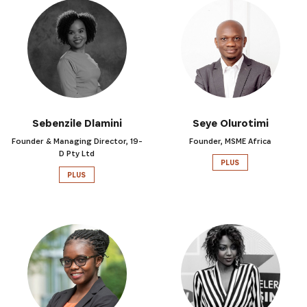
Sebenzile Dlamini
Seye Olurotimi
Founder & Managing Director, 19-
Founder, MSME Africa
INSCRIVEZ-VOUS À NOTRE
D Pty Ltd
PLUS
NEWSLETTER
PLUS
Recevez les dernières informations sur l'Africa
Netpreneur Prize Initiative, nos héros et nos
partenaires