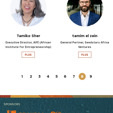
Tamiko Sher
tamim el zein
Executive Director, AIfE (African
General Partner, Seedstars Africa
Institute for Entrepreneurship)
Ventures
PLUS
PLUS
1
2
3
4
5
6
7
8
9
SPONSORS