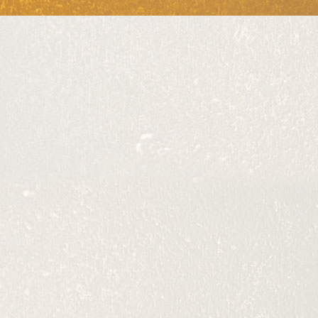
E
ative, nos