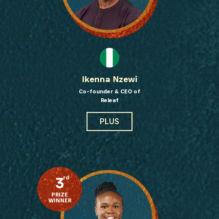
Ikenna Nzewi
Co-founder & CEO of
Releaf
PLUS
3
rd
PRIZE
WINNER