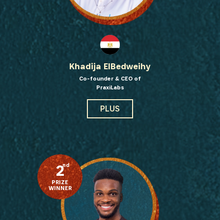
Recevez les dernières informations sur l'Africa
Netpreneur Prize Initiative, nos héros et nos
partenaires
Khadija ElBedweihy
Co-founder & CEO of
PraxiLabs
PLUS
S'INSCRIRE
2
nd
PRIZE
WINNER