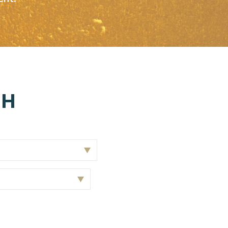
ative, nos
BH