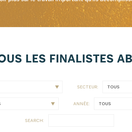
NEWSLETTER
es dernières informations sur l'Africa Netpreneur Prize Initi
héros et nos partenaires
OUS LES FINALISTES A
SECTEUR:
ANNÉE:
S'INSCRIRE
SEARCH: