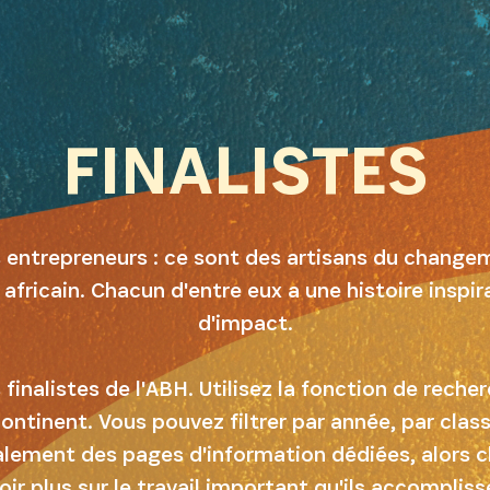
FINALISTES
s entrepreneurs : ce sont des artisans du change
 africain. Chacun d'entre eux a une histoire inspi
d'impact.
finalistes de l'ABH. Utilisez la fonction de recher
 continent. Vous pouvez filtrer par année, par cla
alement des pages d'information dédiées, alors cli
INSCRIVEZ-VOUS À NOTR
oir plus sur le travail important qu'ils accompliss