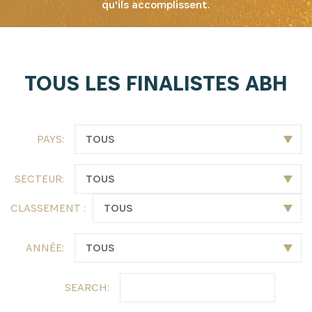
qu'ils accomplissent.
INSCRIVEZ-VOUS À NOTRE
TOUS LES FINALISTES ABH
NEWSLETTER
Recevez les dernières informations sur l'Africa
PAYS:
Netpreneur Prize Initiative, nos héros et nos
partenaires
SECTEUR:
CLASSEMENT :
ANNÉE:
SEARCH: