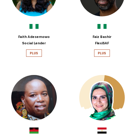
Faith Adesemowo
Faiz Bashir
Social Lender
FlexiSAF
PLUS
PLUS