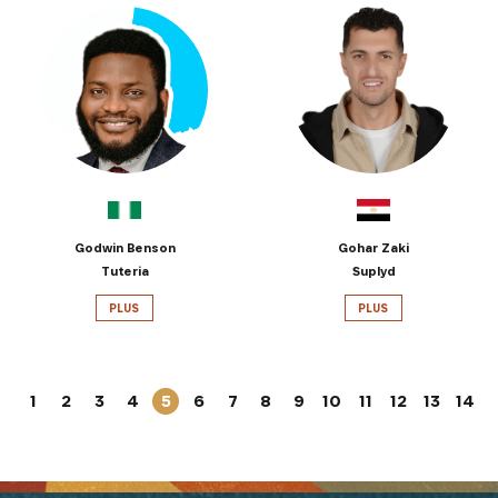
Godwin Benson
Gohar Zaki
Tuteria
Suplyd
PLUS
PLUS
1
2
3
4
5
6
7
8
9
10
11
12
13
14