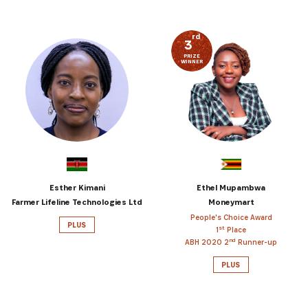
rd
3
PRIZE
WINNER
Esther Kimani
Ethel Mupambwa
Farmer Lifeline Technologies Ltd
Moneymart
People's Choice Award
PLUS
st
1
Place
nd
ABH 2020 2
Runner-up
PLUS