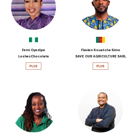
INSCRIVEZ-VOUS À NOTRE
NEWSLETTER
Recevez les dernières informations sur l'Africa
Netpreneur Prize Initiative, nos héros et nos
partenaires
Femi Oyedipe
Flavien Kouatcha Simo
LoshesChocolate
SAVE OUR AGRICULTURE SARL
PLUS
PLUS
S'INSCRIRE