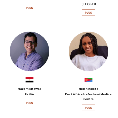
(PTY) LTD
PLUS
PLUS
Hazem Eltawab
Helen Keleta
ReNile
East Africa Hafeshawi Medical
Centre
PLUS
PLUS