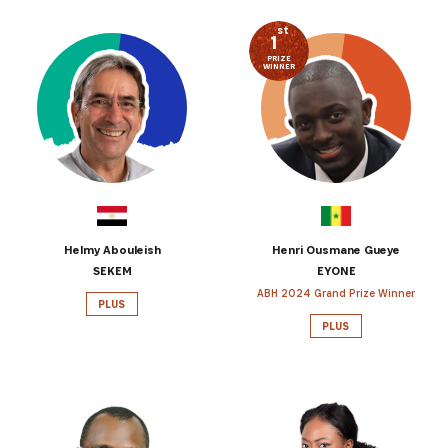
st
1
PRIZE
WINNER
Helmy Abouleish
Henri Ousmane Gueye
SEKEM
EYONE
ABH 2024 Grand Prize Winner
PLUS
PLUS