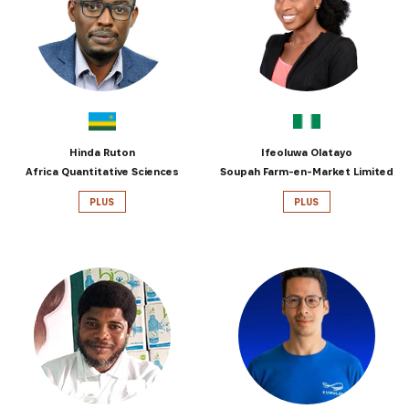
INSCRIVEZ-VOUS À NOTRE
NEWSLETTER
Recevez les dernières informations sur l'Africa
Hinda Ruton
Ifeoluwa Olatayo
Netpreneur Prize Initiative, nos héros et nos
Africa Quantitative Sciences
Soupah Farm-en-Market Limited
partenaires
PLUS
PLUS
S'INSCRIRE