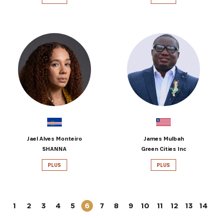
Jael Alves Monteiro
James Mulbah
SHANNA
Green Cities Inc
PLUS
PLUS
1
2
3
4
5
6
7
8
9
10
11
12
13
14