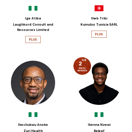
Ige Atiba
Iheb Triki
Laughkord Consult and
Kumulus Tunisia SARL
Resources Limited
PLUS
PLUS
nd
2
PRIZE
WINNER
Ikechukwu Anoke
Ikenna Nzewi
Zuri Health
Releaf